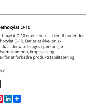
lethoxylat O-10
ethoxylat O-10‌ er et kemikalie kendt under det
oxylat O-10. Det er et ikke-ionisk
iddel, der ofte bruges i personlige
såsom shampoo, kropsvask og
r for at forbedre produktstabiliteten og
9-6
atsApp
Pinterest
LinkedIn
Share