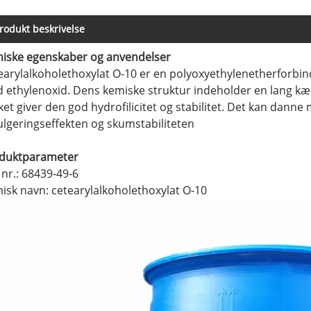
rodukt beskrivelse
iske egenskaber og anvendelser
earylalkoholethoxylat O-10 er en polyoxyethylenetherforbin
 ethylenoxid. Dens kemiske struktur indeholder en lang kæ
ket giver den god hydrofilicitet og stabilitet. Det kan danne
lgeringseffekten og skumstabiliteten ‌‌
duktparameter
 nr.: 68439-49-6
isk navn: cetearylalkoholethoxylat O-10