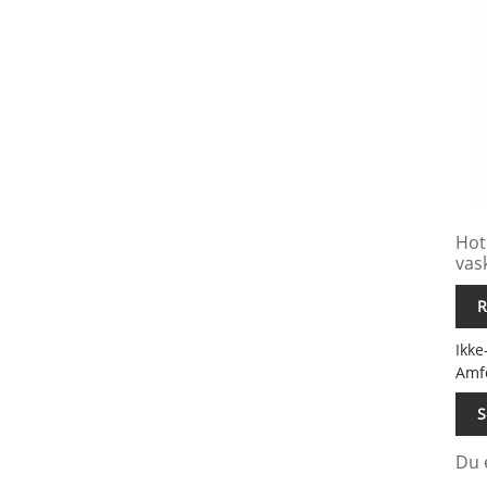
Hot
vas
R
Ikke
Amfo
S
Du 