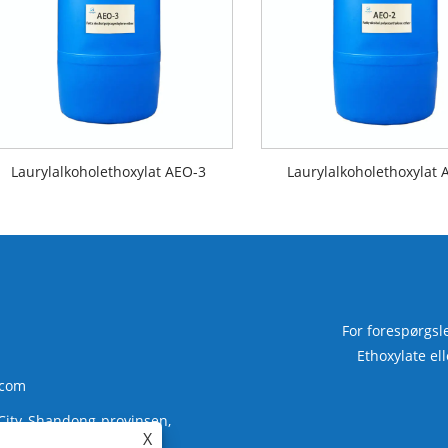
Laurylalkoholethoxylat AEO-3
Laurylalkoholethoxylat 
For forespørgsl
Ethoxylate ell
.com
 City, Shandong-provinsen,
X