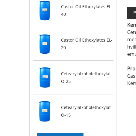
Castor Oil Ethoxylates EL-
P
40
Kem
Cet
med
Castor Oil Ethoxylates EL-
hvil
20
emu
Pro
Cetearylalkoholethoxylat
Cas
O-25
Kem
Cetearylalkoholethoxylat
O-15