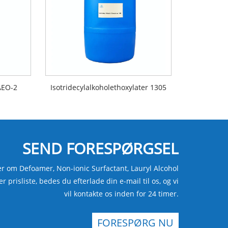
AEO-2
Isotridecylalkoholethoxylater 1305
SEND FORESPØRGSEL
er om Defoamer, Non-ionic Surfactant, Lauryl Alcohol
er prisliste, bedes du efterlade din e-mail til os, og vi
vil kontakte os inden for 24 timer.
FORESPØRG NU