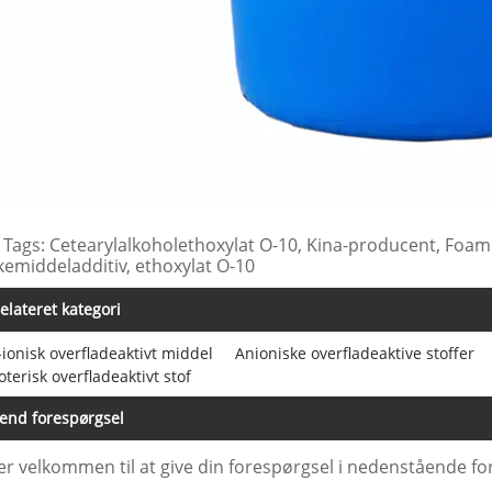
 Tags: Cetearylalkoholethoxylat O-10, Kina-producent, Foamix
kemiddeladditiv, ethoxylat O-10
elateret kategori
-ionisk overfladeaktivt middel
Anioniske overfladeaktive stoffer
terisk overfladeaktivt stof
end forespørgsel
er velkommen til at give din forespørgsel i nedenstående for