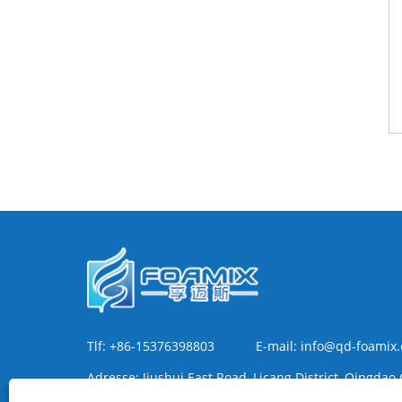
Tlf:
+86-15376398803
E-mail:
info@qd-foamix
Adresse:
Jiushui East Road, Licang District, Qingdao
Kina