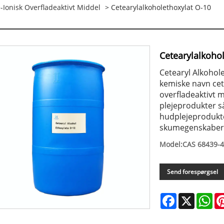
e-Ionisk Overfladeaktivt Middel
> Cetearylalkoholethoxylat O-10
Cetearylalkoho
‌Cetearyl Alkohol
kemiske navn ceth
overfladeaktivt m
plejeprodukter 
hudplejeprodukte
skumegenskaber
Model:CAS 68439-4
Send forespørgsel
Facebook
X
Wh