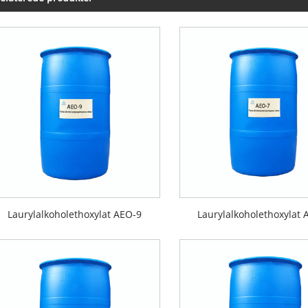
Laurylalkoholethoxylat AEO-9
Laurylalkoholethoxylat 