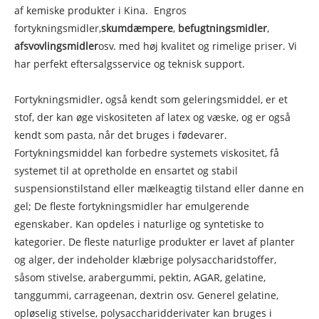
af kemiske produkter i Kina. Engros
fortykningsmidler,
skumdæmpere
,
befugtningsmidler
,
afsvovlingsmidler
osv. med høj kvalitet og rimelige priser. Vi
har perfekt eftersalgsservice og teknisk support.
Fortykningsmidler, også kendt som geleringsmiddel, er et
stof, der kan øge viskositeten af ​​latex og væske, og er også
kendt som pasta, når det bruges i fødevarer.
Fortykningsmiddel kan forbedre systemets viskositet, få
systemet til at opretholde en ensartet og stabil
suspensionstilstand eller mælkeagtig tilstand eller danne en
gel; De fleste fortykningsmidler har emulgerende
egenskaber. Kan opdeles i naturlige og syntetiske to
kategorier. De fleste naturlige produkter er lavet af planter
og alger, der indeholder klæbrige polysaccharidstoffer,
såsom stivelse, arabergummi, pektin, AGAR, gelatine,
tanggummi, carrageenan, dextrin osv. Generel gelatine,
opløselig stivelse, polysaccharidderivater kan bruges i