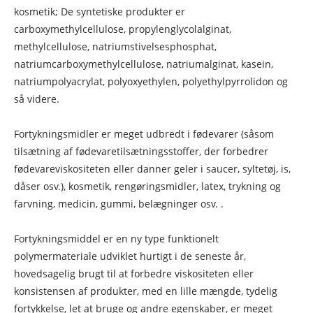
kosmetik; De syntetiske produkter er
carboxymethylcellulose, propylenglycolalginat,
methylcellulose, natriumstivelsesphosphat,
natriumcarboxymethylcellulose, natriumalginat, kasein,
natriumpolyacrylat, polyoxyethylen, polyethylpyrrolidon og
så videre.
Fortykningsmidler er meget udbredt i fødevarer (såsom
tilsætning af fødevaretilsætningsstoffer, der forbedrer
fødevareviskositeten eller danner geler i saucer, syltetøj, is,
dåser osv.), kosmetik, rengøringsmidler, latex, trykning og
farvning, medicin, gummi, belægninger osv. .
Fortykningsmiddel er en ny type funktionelt
polymermateriale udviklet hurtigt i de seneste år,
hovedsagelig brugt til at forbedre viskositeten eller
konsistensen af ​​produkter, med en lille mængde, tydelig
fortykkelse, let at bruge og andre egenskaber, er meget