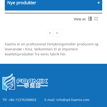
Nye produkter
View as
<
>
Foamix er en professionel Fortykningsmidler producent og
leverandør i Kina. Velkommen til at importere
kvalitetsprodukter fra vores fabrik her.
Tlf:
+86-15376398803
E-mail:
info@qd-foamix.com