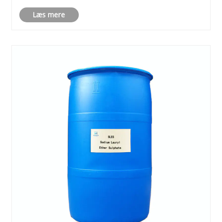
det muligt for dem effektivt at fjerne snavs og
olier fra overflader, hvilket gør dem uundværlige
Læs mere
i forskellige rengø......