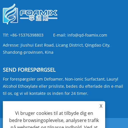
Tlf:
+86-15376398803
E-mail:
info@qd-foamix.com
Adresse:
Jiushui East Road, Licang District, Qingdao City,
Shandong-provinsen, Kina
SEND FORESPØRGSEL
For forespørgsler om Defoamer, Non-ionic Surfactant, Lauryl
Alcohol Ethoxylate eller prisliste, bedes du efterlade din e-mail
til os, og vi vil kontakte os inden for 24 timer.
X
FORESPØRG NU
Vi bruger cookies til at tilbyde dig en
bedre browsingoplevelse, analysere trafik
på webstedet og tilpasse indhold. Ved at