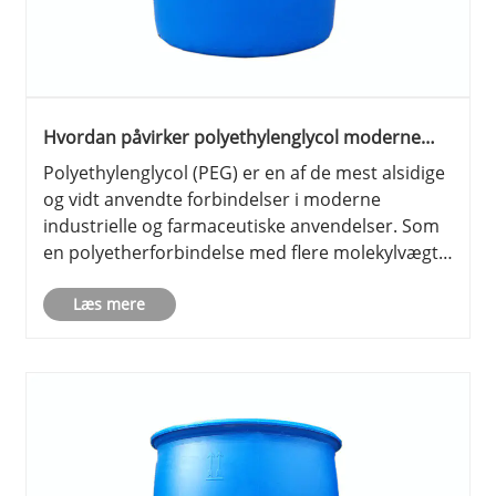
Hvordan påvirker polyethylenglycol moderne
industrier?
Polyethylenglycol (PEG) er en af ​​de mest alsidige
og vidt anvendte forbindelser i moderne
industrielle og farmaceutiske anvendelser. Som
en polyetherforbindelse med flere molekylvægte
og egenskaber har PEG fået global
opmærksomhed på tværs af industrier som
Læs mere
lægemidler, kosmetik, personlig pleje, f......