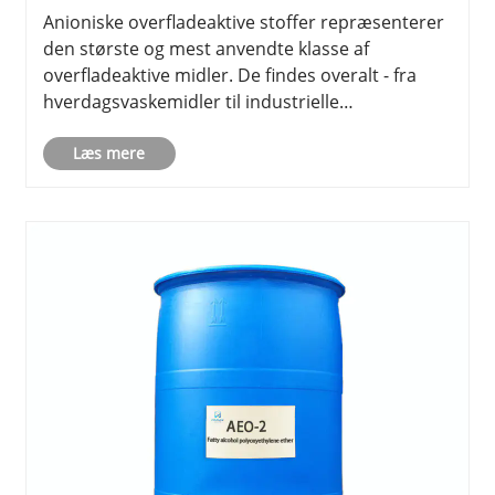
stoffer: Fra grundlæggende til udvælgelse
Anioniske overfladeaktive stoffer repræsenterer
den største og mest anvendte klasse af
overfladeaktive midler. De findes overalt - fra
hverdagsvaskemidler til industrielle
rengøringsformuleringer, pesticidadjuvanser og
endda betonblandinger. Denne praktiske
Læs mere
vejledning kategoriserer hovedtyperne, fre......