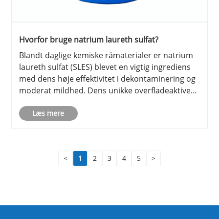
Hvorfor bruge natrium laureth sulfat?
Blandt daglige kemiske råmaterialer er natrium
laureth sulfat (SLES) blevet en vigtig ingrediens
med dens høje effektivitet i dekontaminering og
moderat mildhed. Dens unikke overfladeaktive
egenskaber gør det muligt for det hurtigt at
fjerne olie og urenheder i rengøringsprodukter,
Læs mere
mens de også tage......
<
1
2
3
4
5
>