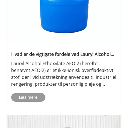
Hvad er de vigtigste fordele ved Lauryl Alcohol
Ethoxylate AEO-2 i industrielle og
Lauryl Alcohol Ethoxylate AEO-2 (herefter
husholdningsapplikationer?
benævnt AEO-2) er et ikke-ionisk overfladeaktivt
stof, der i vid udstrækning anvendes til industriel
rengøring, produkter til personlig pleje og
rengøringsmidler til husholdningsbrug.
Anerkendt for sine enestående emulgerende og
Læs mere
befugtende egenskaber, spille......